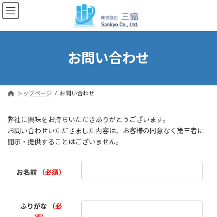
コ
ナ
ン
ビ
テ
ゲ
ン
ー
ツ
シ
へ
ョ
お問い合わせ
ス
ン
キ
に
ッ
移
プ
動
トップページ
お問い合わせ
弊社に興味をお持ちいただきありがとうございます。
お問い合わせいただきました内容は、お客様の同意なく第三者に
開示・提供することはございません。
お名前
（必須）
ふりがな
（必